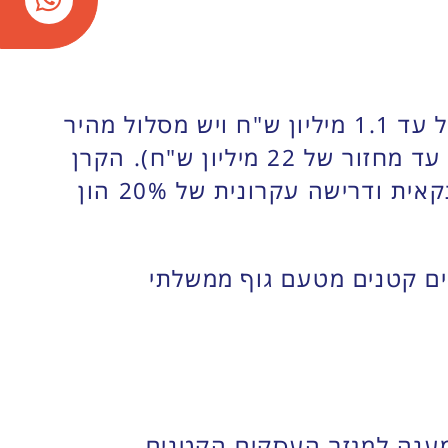
הקרן מציעה הלוואות לעסקים קטנים בכמה מסלולים, כאשר העיקרי הוא להלוואות של עד 1.1 מיליון ש"ח ויש מסלול מהיר
של עד 100,000 ש"ח, סכום המקסימום נקבע גם לפי גודל המחזור של העסק (עסקים עד מחזור של 22 מיליון ש"ח). הקרן
מציעה הלוואות לעד חמש שנים, עם גרייס של 5 חודשים, ריבית מקובלת במערכת הבנקאית ודרישה עקרונית של 20% הון
סקים קטנים מטעם גוף ממשלתי
מענה למגזר העסקים הקטנים